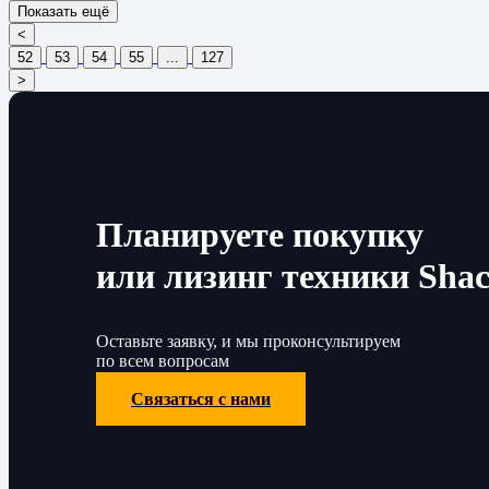
Показать ещё
<
52
53
54
55
...
127
>
Планируете покупку
или лизинг техники Sha
Оставьте заявку, и мы проконсультируем
по всем вопросам
Связаться с нами