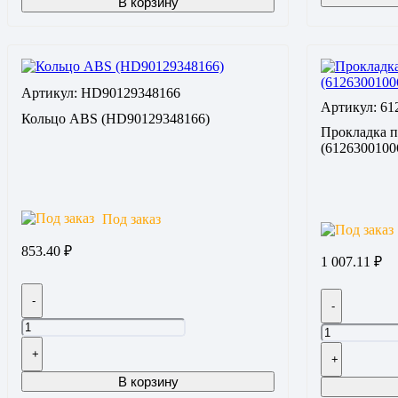
В корзину
Артикул: HD90129348166
Артикул: 61
Кольцо ABS (HD90129348166)
Прокладка п
(6126300100
Под заказ
853.40
₽
1 007.11
₽
-
-
+
+
В корзину