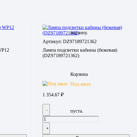
корзину.
Артикул: DZ97189721362
WP12
Лампа подсветки кабины (бежевая)
(DZ97189721362)
Корзина
Под заказ
1 354.67
₽
-
пуста.
+