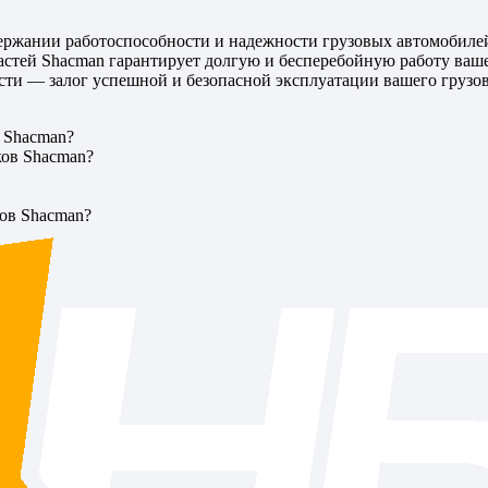
ржании работоспособности и надежности грузовых автомобилей.
стей Shacman гарантирует долгую и бесперебойную работу ваше
асти — залог успешной и безопасной эксплуатации вашего грузо
 Shacman?
ков Shacman?
ков Shacman?