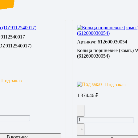
Z9112540017
Артикул: 612600030054
DZ9112540017)
Кольца поршневые (комп.) 
(612600030054)
Под заказ
Под заказ
1 374.46
₽
-
+
В корзину