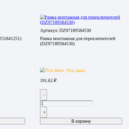
Артикул: DZ97189584530
251841251)
Рамка монтажная для переключателей
(DZ97189584530)
Под заказ
191.62
₽
-
+
В корзину