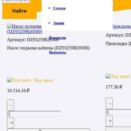
Статьи
Найти
Акции
Артикул: D
Вакансии
Артикул: DZ93259820500
Прокладка (
Насос подъема кабины (DZ93259820500)
Контакты
Под заказ
177.30
₽
10 214.16
₽
-
-
+
+