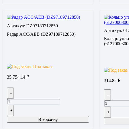
Артикул: DZ97189712850
Артикул: 61
Радар ACC/AEB (DZ97189712850)
Кольцо упл
(6127000300
Под заказ
35 754.14
₽
314.82
₽
-
-
+
+
В корзину