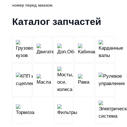
номер перед заказом.
Каталог запчастей
Грузовой
Двигатель
Кабина
Доп.Обо
кузов
КПП
Мосты,
и
Масла
оси,
Рама
сцепление
колеса
Тормоза
Фильтры