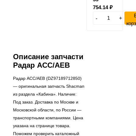
754.14
₽
-
+
кор
Описание запчасти
Радар ACC/AEB
Радар ACC/AEB (DZ97189712850)
— оригинальная запчасть Shacman
из раздела «Кабина». Наличие:
Под заказ. Доставка по Москве и
Московской области, по России —
транспортными компаниями. Цена
указана на странице товара.
Поможем проверить каталожный