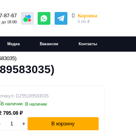
Корзина
7-87-67
0.00
₽
 до 18:00
Медиа
Вакансии
Контакты
583035)
189583035)
ртикул: DZ95189583035
В наличии
2 795.08
₽
-
+
В корзину