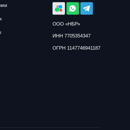
нии
и
ООО «НБР»
ы
ИНН 7705354347
ОГРН 1147746941187