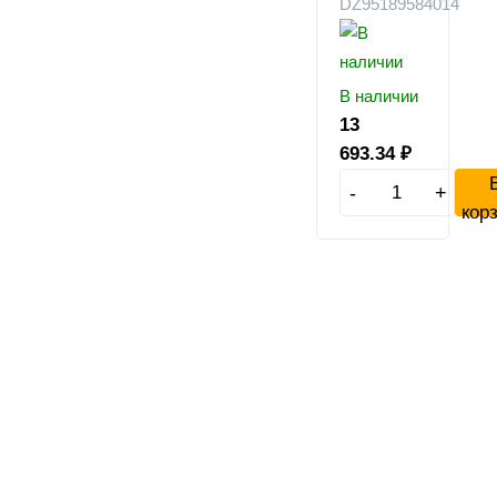
DZ95189584014
В наличии
13
693.34
₽
-
+
кор