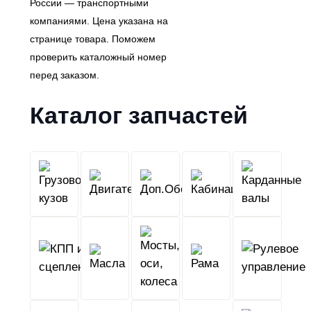
России — транспортными
компаниями. Цена указана на
странице товара. Поможем
проверить каталожный номер
перед заказом.
Каталог запчастей
Грузовой
Двигатель
Кабина
Доп.Обо
кузов
КПП
Мосты,
и
Масла
оси,
Рама
сцепление
колеса