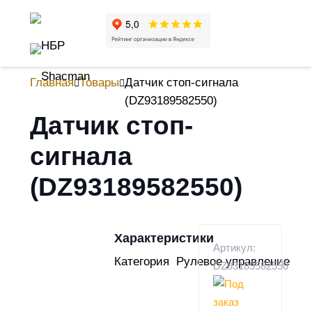
Главная
Товары
Датчик стоп-сигнала
(DZ93189582550)
Датчик стоп-
сигнала
(DZ93189582550)
Характеристики
Артикул:
Категория
Рулевое управление
DZ93189582550