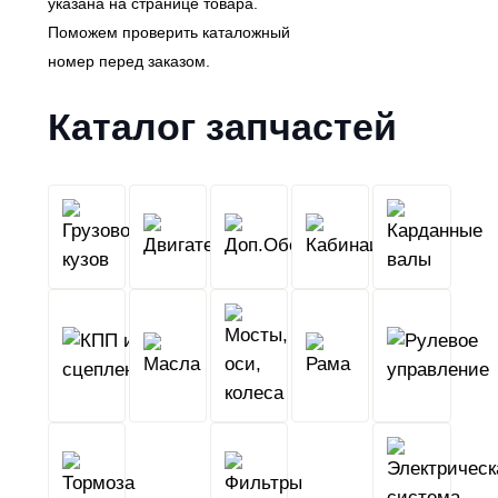
указана на странице товара.
Поможем проверить каталожный
номер перед заказом.
Каталог запчастей
Грузовой
Двигатель
Кабина
Доп.Обо
кузов
КПП
Мосты,
и
Масла
оси,
Рама
сцепление
колеса
Тормоза
Фильтры