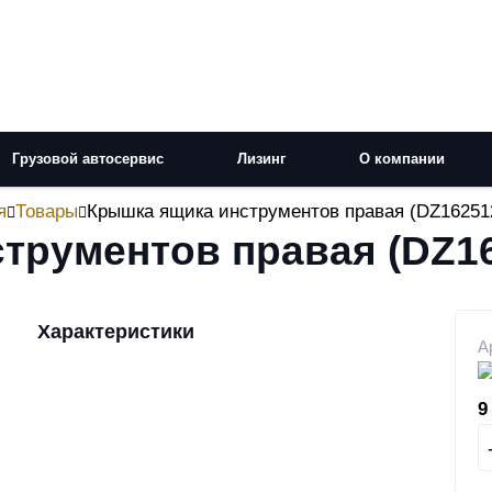
Грузовой автосервис
Лизинг
О компании
я
Товары
Крышка ящика инструментов правая (DZ16251
трументов правая (DZ1
Характеристики
А
9