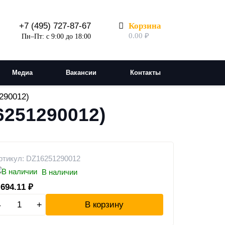
Корзина
+7 (495) 727-87-67
0.00
₽
Пн–Пт: с 9:00 до 18:00
Медиа
Вакансии
Контакты
290012)
6251290012)
ртикул: DZ16251290012
В наличии
 694.11
₽
-
+
В корзину