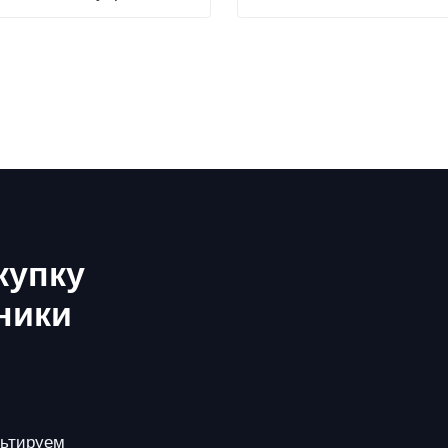
купку
ники
льтируем