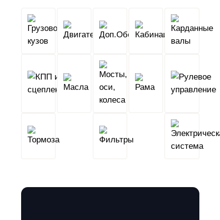
Грузовой
Двигатель
Кабина
Доп.Обо
кузов
КПП
Мосты,
и
Масла
оси,
Рама
сцепление
колеса
Тормоза
Фильтры