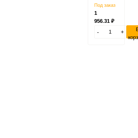
Под заказ
1
956.31
₽
-
+
кор