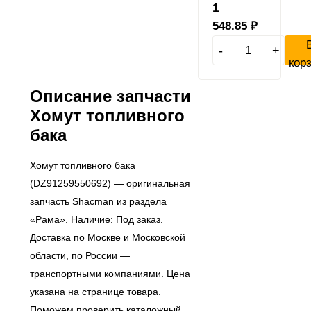
1
548.85
₽
-
+
кор
Описание запчасти
Хомут топливного
бака
Хомут топливного бака
(DZ91259550692) — оригинальная
запчасть Shacman из раздела
«Рама». Наличие: Под заказ.
Доставка по Москве и Московской
области, по России —
транспортными компаниями. Цена
указана на странице товара.
Поможем проверить каталожный