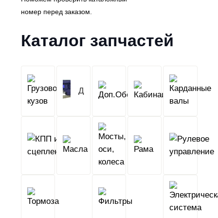
номер перед заказом.
Каталог запчастей
Грузовой
Двигатель
Кабина
Доп.Обо
кузов
КПП
Мосты,
и
Масла
оси,
Рама
сцепление
колеса
Тормоза
Фильтры