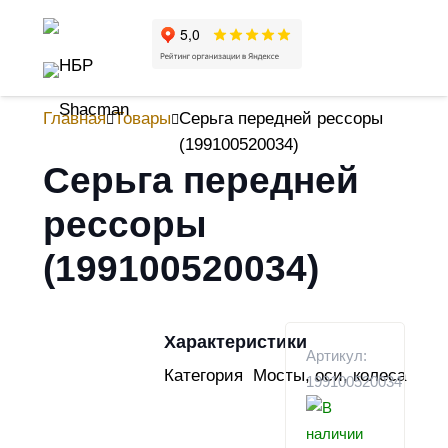
Главная
Товары
Серьга передней рессоры
(199100520034)
Серьга передней
рессоры
(199100520034)
Характеристики
Артикул:
Категория
Мосты, оси, колеса
199100520034