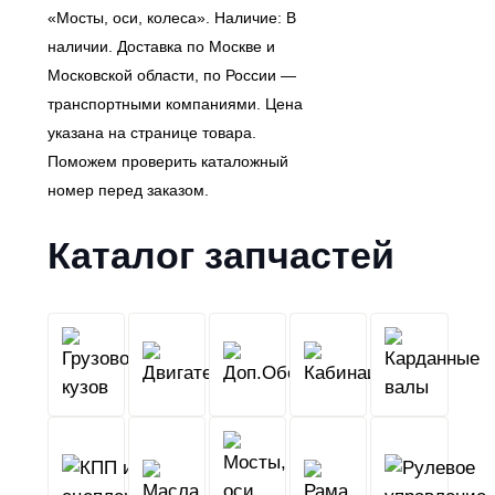
«Мосты, оси, колеса». Наличие: В
наличии. Доставка по Москве и
Московской области, по России —
транспортными компаниями. Цена
указана на странице товара.
Поможем проверить каталожный
номер перед заказом.
Каталог запчастей
Грузовой
Двигатель
Кабина
Доп.Обо
кузов
КПП
Мосты,
и
Масла
оси,
Рама