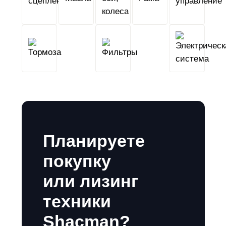
сцепление
колеса
Тормоза
Фильтры
Планируете
покупку
или лизинг
техники
Shacman?