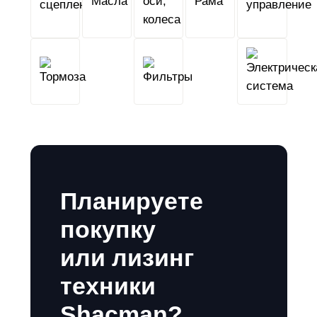
сцепление
колеса
Тормоза
Фильтры
Планируете
покупку
или лизинг
техники
Shacman?