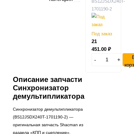
BS12JSDX240T-
1701190-2
Под заказ
21
451.00
₽
-
+
кор
Описание запчасти
Синхронизатор
демультипликатора
Синхронизатор демультипликатора
(BS12JSDX240T-1701190-2) —
оригинальная запчасть Shacman из
раздела «КПП и сцепление».