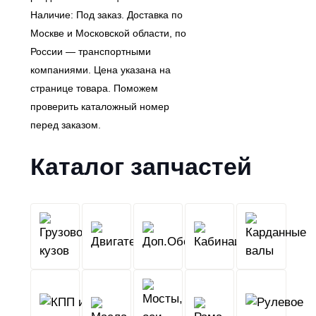
Наличие: Под заказ. Доставка по
Москве и Московской области, по
России — транспортными
компаниями. Цена указана на
странице товара. Поможем
проверить каталожный номер
перед заказом.
Каталог запчастей
Грузовой
Двигатель
Кабина
Доп.Обо
кузов
КПП
Мосты,
и
Масла
оси,
Рама