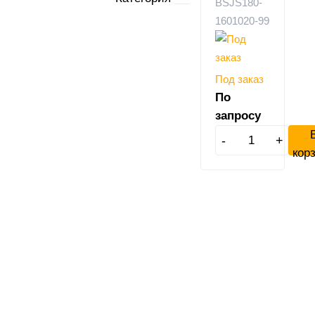
BSJS180-
1601020-99
Под заказ
По
запросу
-
+
кор