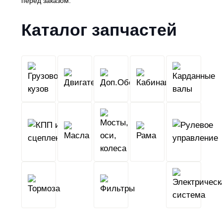
перед заказом.
Каталог запчастей
Грузовой
Двигатель
Кабина
Доп.Обо
кузов
КПП
Мосты,
и
Масла
оси,
Рама
сцепление
колеса
Тормоза
Фильтры