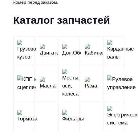
номер перед заказом.
Каталог запчастей
Грузовой
Двигатель
Кабина
Доп.Обо
кузов
КПП
Мосты,
и
Масла
оси,
Рама
сцепление
колеса
Тормоза
Фильтры