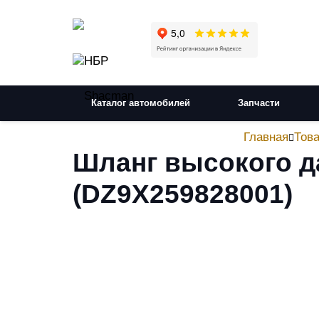
Каталог автомобилей
Запчасти
Главная
Тов
Шланг высокого д
(DZ9X259828001)