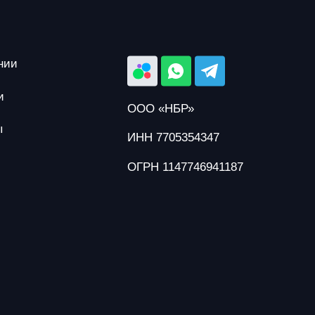
нии
и
ООО «НБР»
ы
ИНН 7705354347
ОГРН 1147746941187