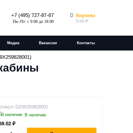
Корзина
+7 (495) 727-87-67
0.00
₽
Пн–Пт: с 9:00 до 18:00
Медиа
Вакансии
Контакты
Z9X259828001)
 кабины
ртикул: DZ9X259828001
В наличии
69.02
₽