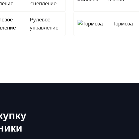
сцепление
Рулевое
Тормоза
управление
купку
ники