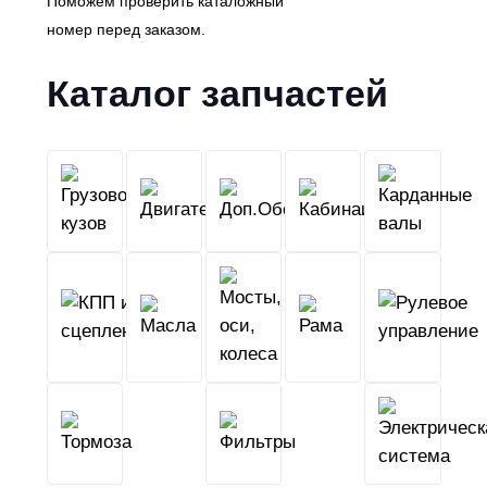
Поможем проверить каталожный
номер перед заказом.
Каталог запчастей
Грузовой
Двигатель
Кабина
Доп.Обо
кузов
КПП
Мосты,
и
Масла
оси,
Рама
сцепление
колеса
Тормоза
Фильтры