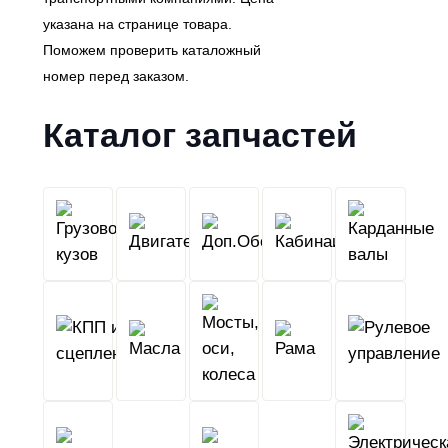
указана на странице товара.
Поможем проверить каталожный
номер перед заказом.
Каталог запчастей
Грузовой
Двигатель
Кабина
Доп.Обо
кузов
КПП
Мосты,
и
Масла
оси,
Рама
сцепление
колеса
Тормоза
Фильтры