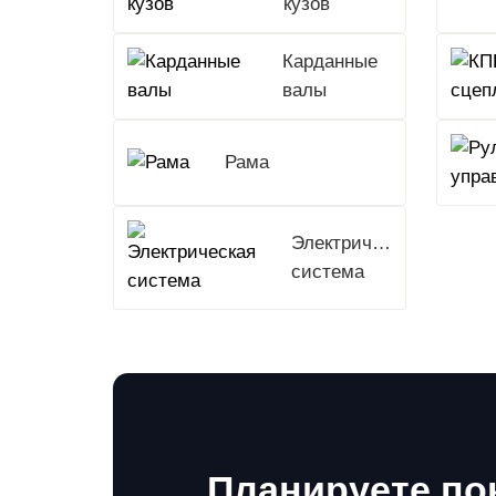
кузов
Карданные
валы
Рама
Электрическая
система
Планируете по