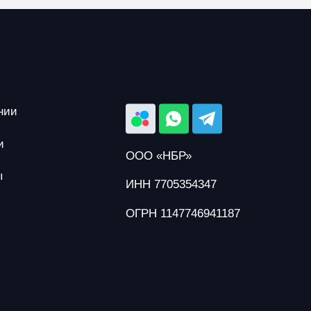
нии
и
ООО «НБР»
ы
ИНН 7705354347
ОГРН 1147746941187