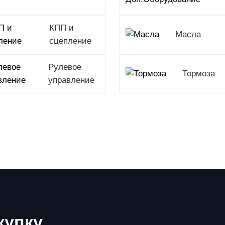
КПП и
Масла
сцепление
Рулевое
Тормоза
управление
купку