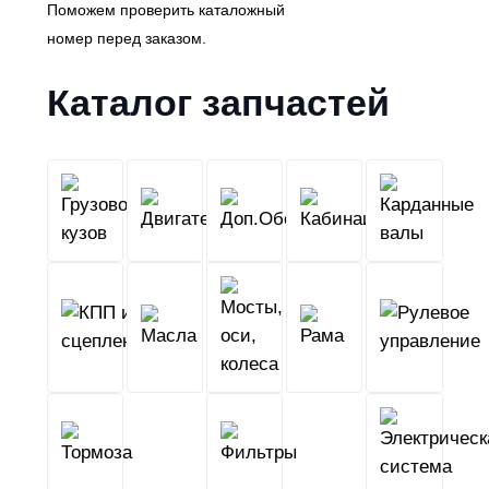
Поможем проверить каталожный
номер перед заказом.
Каталог запчастей
Грузовой
Двигатель
Кабина
Доп.Обо
кузов
КПП
Мосты,
и
Масла
оси,
Рама
сцепление
колеса
Тормоза
Фильтры