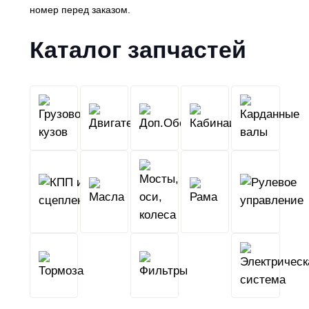
номер перед заказом.
Каталог запчастей
Грузовой
Двигатель
Кабина
Доп.Обо
кузов
КПП
Мосты,
и
Масла
оси,
Рама
сцепление
колеса
Тормоза
Фильтры