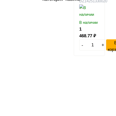
DZ14251330020
В наличии
1
468.77
₽
-
+
кор