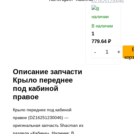
DZ16251230046
В наличии
1
779.64
₽
-
+
кор
Описание запчасти
Крыло переднее
под кабиной
правое
Крыло переднее под кабиной
правое (DZ16251230046) —
оригинальная запчасть Shacman из
раздела «Кабина». Наличие: В