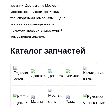
наличии. Доставка по Москве и
Московской области, по России —
транспортными компаниями. Цена
указана на странице товара.
Поможем проверить каталожный
номер перед заказом.
Каталог запчастей
Грузовой
Двигатель
Кабина
Доп.Обо
кузов
КПП
Мосты,
и
Масла
оси,
Рама
сцепление
колеса