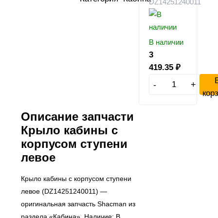
DZ14251240011
В наличии
3
419.35
₽
-
+
кор
Описание запчасти
Крыло кабины с
корпусом ступени
левое
Крыло кабины с корпусом ступени
левое (DZ14251240011) —
оригинальная запчасть Shacman из
раздела «Кабина». Наличие: В