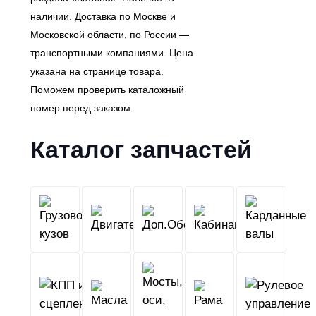
наличии. Доставка по Москве и
Московской области, по России —
транспортными компаниями. Цена
указана на странице товара.
Поможем проверить каталожный
номер перед заказом.
Каталог запчастей
Грузовой
Двигатель
Кабина
Доп.Обо
кузов
КПП
Мосты,
и
Масла
оси,
Рама
сцепление
колеса