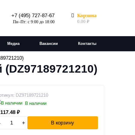
Корзина
+7 (495) 727-87-67
0.00
₽
Пн–Пт: с 9:00 до 18:00
Медиа
Вакансии
Контакты
89721210)
 (DZ97189721210)
ртикул: DZ97189721210
В наличии
 117.48
₽
-
+
В корзину