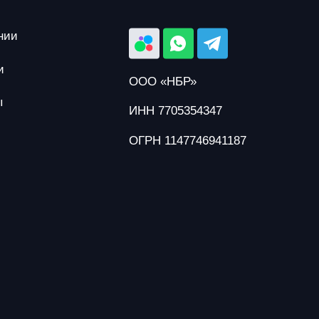
нии
и
ООО «НБР»
ы
ИНН 7705354347
ОГРН 1147746941187