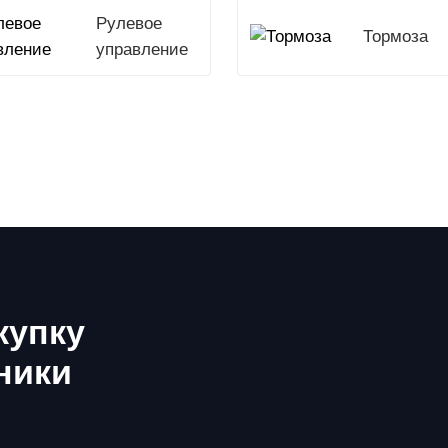
Рулевое
Тормоза
управление
купку
ники