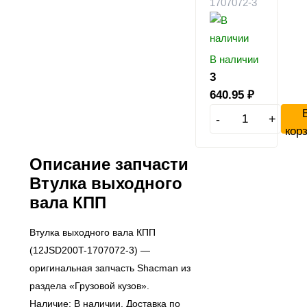
1707072-3
В наличии
3
640.95
₽
-
+
кор
Описание запчасти
Втулка выходного
вала КПП
Втулка выходного вала КПП
(12JSD200T-1707072-3) —
оригинальная запчасть Shacman из
раздела «Грузовой кузов».
Наличие: В наличии. Доставка по