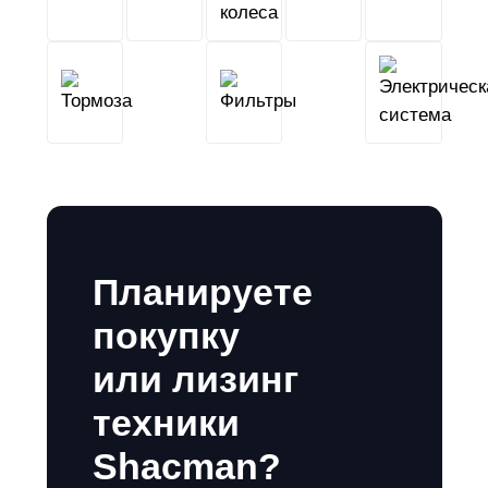
сцепление
колеса
Тормоза
Фильтры
Планируете
покупку
или лизинг
техники
Shacman?