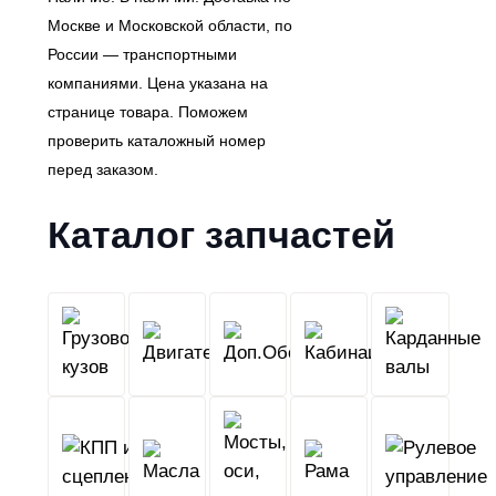
Москве и Московской области, по
России — транспортными
компаниями. Цена указана на
странице товара. Поможем
проверить каталожный номер
перед заказом.
Каталог запчастей
Грузовой
Двигатель
Кабина
Доп.Обо
кузов
КПП
Мосты,
и
Масла
оси,
Рама
сцепление
колеса