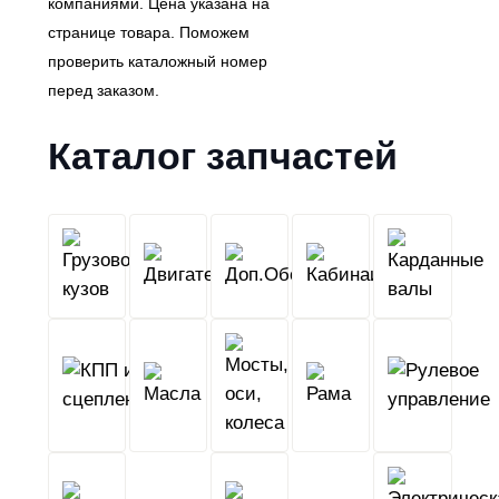
компаниями. Цена указана на
странице товара. Поможем
проверить каталожный номер
перед заказом.
Каталог запчастей
Грузовой
Двигатель
Кабина
Доп.Обо
кузов
КПП
Мосты,
и
Масла
оси,
Рама
сцепление
колеса