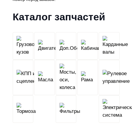
Каталог запчастей
Грузовой
Двигатель
Кабина
Доп.Обо
кузов
КПП
Мосты,
и
Масла
оси,
Рама
сцепление
колеса
Тормоза
Фильтры