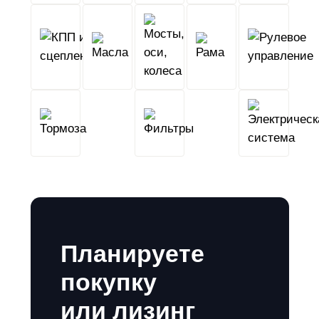
КПП
Мосты,
и
Масла
оси,
Рама
сцепление
колеса
Тормоза
Фильтры
Планируете
покупку
или лизинг