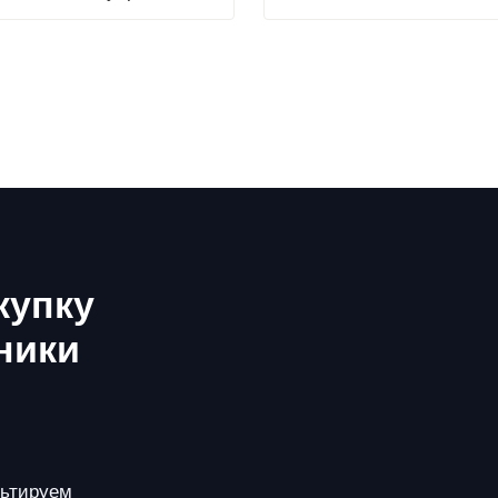
купку
ники
льтируем