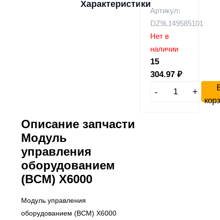
Характеристики
Артикул:
DZ9L149585101
Нет в
наличии
15
304.97
₽
-
+
кор
Описание запчасти
Модуль
управления
оборудованием
(BCM) X6000
Модуль управления
оборудованием (BCM) X6000