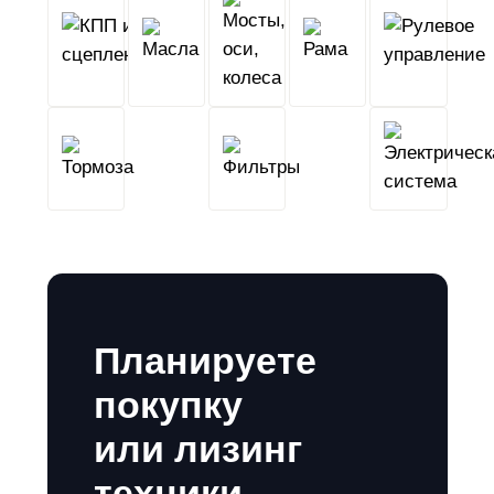
КПП
Мосты,
и
Масла
оси,
Рама
сцепление
колеса
Тормоза
Фильтры
Планируете
покупку
или лизинг
техники