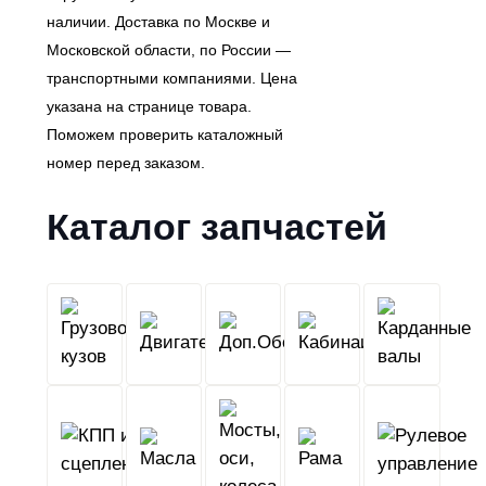
наличии. Доставка по Москве и
Московской области, по России —
транспортными компаниями. Цена
указана на странице товара.
Поможем проверить каталожный
номер перед заказом.
Каталог запчастей
Грузовой
Двигатель
Кабина
Доп.Обо
кузов
КПП
Мосты,
и
Масла
оси,
Рама
сцепление
колеса