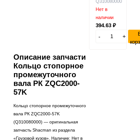
Q310080000
Нет в
наличии
394.63
₽
-
+
кор
Описание запчасти
Кольцо стопорное
промежуточного
вала РК ZQC2000-
57K
Кольцо стопорное промежуточного
вала РК ZQC2000-57K
(Q310080000) — оригинальная
запчасть Shacman из раздела
«Грузовой кузов». Наличие: Нет в