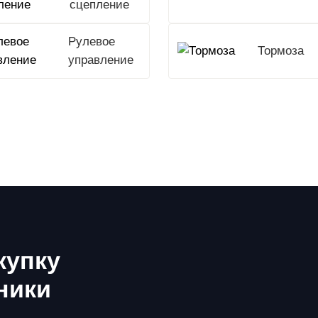
сцепление
Рулевое
Тормоза
управление
купку
ники