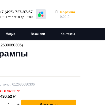
Корзина
+7 (495) 727-87-67
0.00
₽
Пн–Пт: с 9:00 до 18:00
Медиа
Вакансии
Контакты
12630080306)
 рампы
ртикул: 612630080306
ет в наличии
 436.52
₽
-
+
В корзину