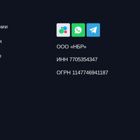
нии
и
ООО «НБР»
ы
ИНН 7705354347
ОГРН 1147746941187