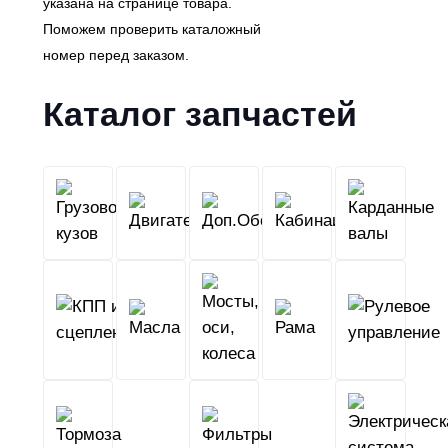
указана на странице товара.
Поможем проверить каталожный
номер перед заказом.
Каталог запчастей
Грузовой
Двигатель
Кабина
Доп.Обо
кузов
КПП
Мосты,
и
Масла
оси,
Рама
сцепление
колеса
Тормоза
Фильтры