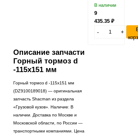
В наличии
9
435.35
₽
-
+
кор
Описание запчасти
Горный тормоз d
-115x151 мм
Горный тормоз d -115x151 мм
(DZ9100189018) — оригинальная
запчасть Shacman из раздела
«Грузовой кузов». Наличие: В
наличии. Доставка по Москве и
Московской области, по России —
транспортными компаниями. Цена