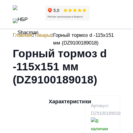
Главная
Товары
Горный тормоз d -115x151
мм (DZ9100189018)
Горный тормоз d
-115x151 мм
(DZ9100189018)
Характеристики
Артикул:
DZ9100189018