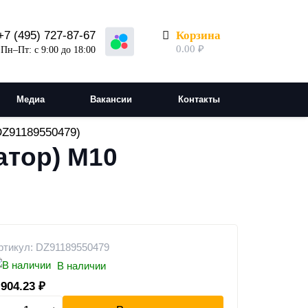
Корзина
+7 (495) 727-87-67
0.00
₽
Пн–Пт: с 9:00 до 18:00
Медиа
Вакансии
Контакты
DZ91189550479)
атор) М10
ртикул: DZ91189550479
В наличии
 904.23
₽