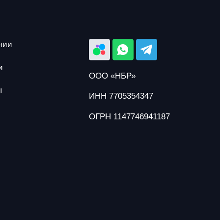
нии
и
ООО «НБР»
ы
ИНН 7705354347
ОГРН 1147746941187