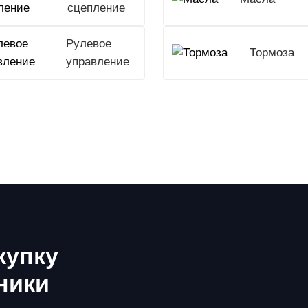
сцепление
Рулевое
Тормоза
управление
купку
ники