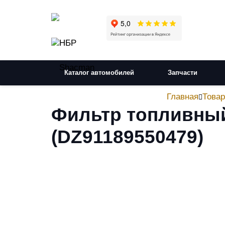
Каталог автомобилей
Запчасти
Главная
Това
Фильтр топливный
(DZ91189550479)