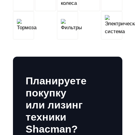
сцепление
колеса
Тормоза
Фильтры
Планируете
покупку
или лизинг
техники
Shacman?