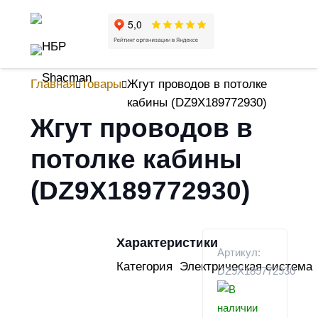
Главная
Товары
Жгут проводов в потолке
кабины (DZ9X189772930)
Жгут проводов в
потолке кабины
(DZ9X189772930)
Характеристики
Артикул:
Категория
Электрическая система
DZ9X189772930