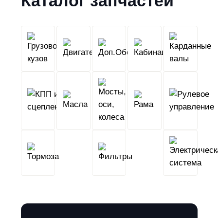
Каталог запчастей
Грузовой
Двигатель
Кабина
Доп.Обо
кузов
КПП
Мосты,
и
Масла
оси,
Рама
сцепление
колеса
Тормоза
Фильтры