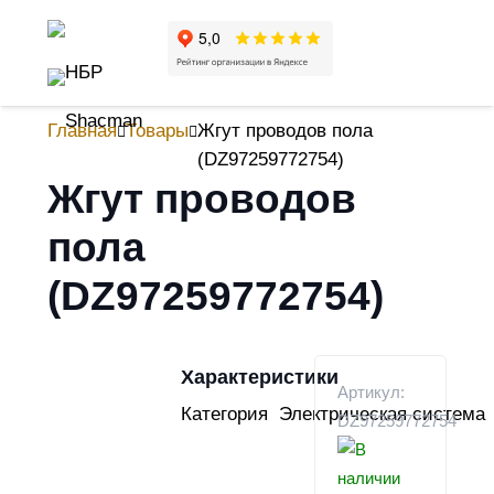
Главная
Товары
Жгут проводов пола
(DZ97259772754)
Жгут проводов
пола
(DZ97259772754)
Характеристики
Артикул:
Категория
Электрическая система
DZ97259772754