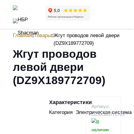
Главная
Товары
Жгут проводов левой двери
(DZ9X189772709)
Жгут проводов
левой двери
(DZ9X189772709)
Характеристики
Артикул:
Категория
Электрическая система
DZ9X189772709