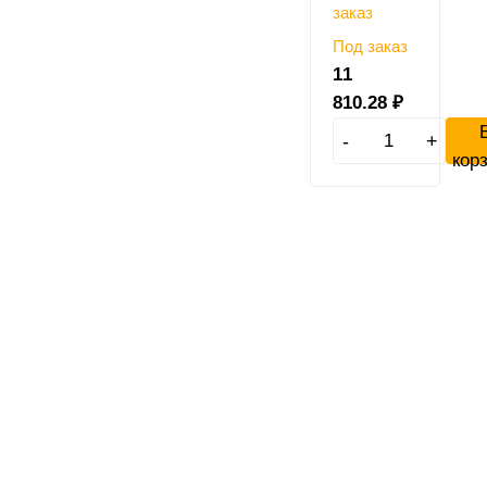
Под заказ
11
810.28
₽
-
+
кор