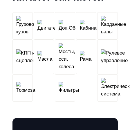
Грузовой
Двигатель
Кабина
Доп.Обо
кузов
КПП
Мосты,
и
Масла
оси,
Рама
сцепление
колеса
Тормоза
Фильтры