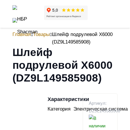
Главная
Товары
Шлейф подрулевой X6000
(DZ9L149585908)
Шлейф
подрулевой X6000
(DZ9L149585908)
Характеристики
Артикул:
Категория
Электрическая система
DZ9L149585908