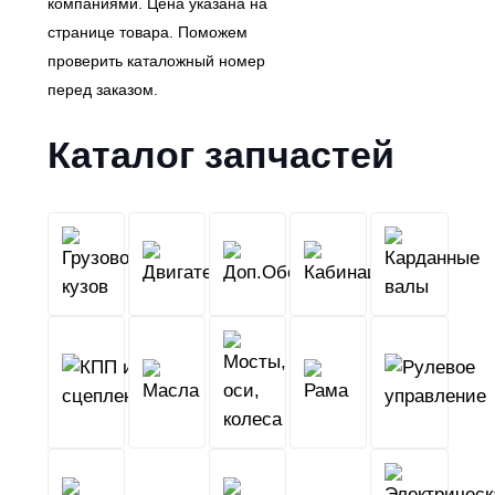
компаниями. Цена указана на
странице товара. Поможем
проверить каталожный номер
перед заказом.
Каталог запчастей
Грузовой
Двигатель
Кабина
Доп.Обо
кузов
КПП
Мосты,
и
Масла
оси,
Рама
сцепление
колеса