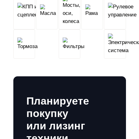
КПП
Мосты,
и
Масла
оси,
Рама
сцепление
колеса
Тормоза
Фильтры
Планируете
покупку
или лизинг
техники