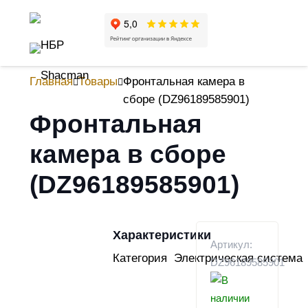
Главная
Товары
Фронтальная камера в
сборе (DZ96189585901)
Фронтальная
камера в сборе
(DZ96189585901)
Характеристики
Артикул:
Категория
Электрическая система
DZ96189585901