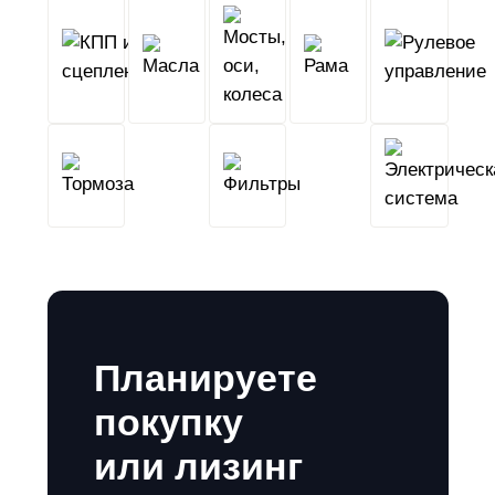
КПП
Мосты,
и
Масла
оси,
Рама
сцепление
колеса
Тормоза
Фильтры
Планируете
покупку
или лизинг