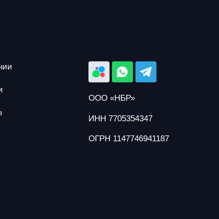
нии
и
ООО «НБР»
ы
ИНН 7705354347
ОГРН 1147746941187