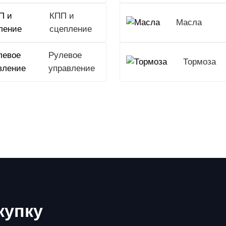
КПП и
Масла
сцепление
Рулевое
Тормоза
управление
купку