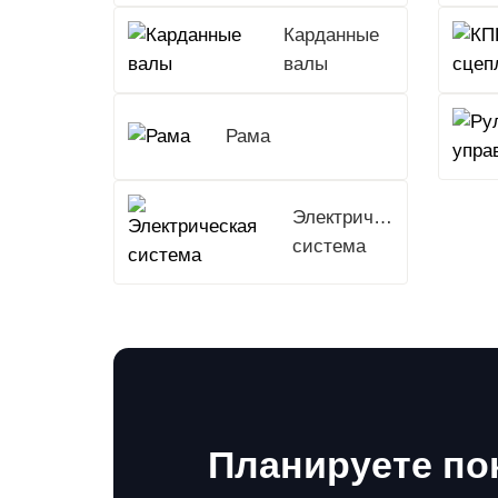
Карданные
валы
Рама
Электрическая
система
Планируете по