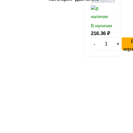
1000984919
В наличии
216.36
₽
-
+
кор