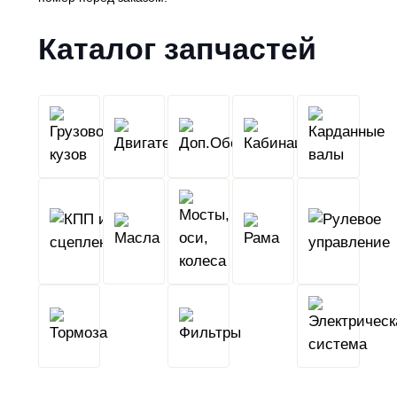
Каталог запчастей
Грузовой
Двигатель
Кабина
Доп.Обо
кузов
КПП
Мосты,
и
Масла
оси,
Рама
сцепление
колеса
Тормоза
Фильтры