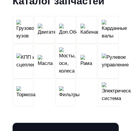
Каталог запчастей
Грузовой
Двигатель
Кабина
Доп.Обо
кузов
КПП
Мосты,
и
Масла
оси,
Рама
сцепление
колеса
Тормоза
Фильтры