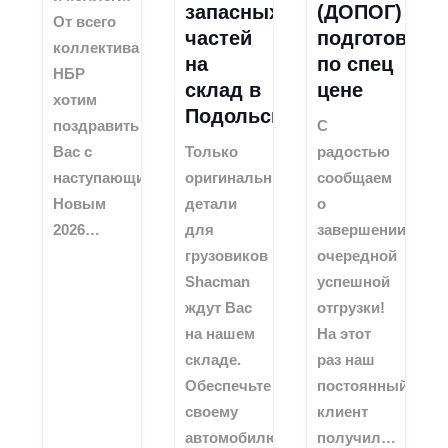
запасных
(ДОПОГ)
От всего
частей
подготовкой
коллектива
на
по спец
НБР
склад в
цене
хотим
Подольске!
поздравить
С
Вас с
Только
радостью
наступающим
оригинальные
сообщаем
Новым
детали
о
2026…
для
завершении
грузовиков
очередной
Shacman
успешной
ждут Вас
отгрузки!
на нашем
На этот
складе.
раз наш
Обеспечьте
постоянный
своему
клиент
автомобилю
получил…