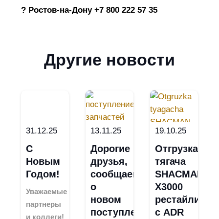
? Ростов-на-Дону +7 800 222 57 35
Другие новости
31.12.25
13.11.25
19.10.25
С
Дорогие
Отгрузка
Новым
друзья,
тягача
Годом!
сообщаем
SHACMAN
о
X3000
Уважаемые
новом
рестайлинг
партнеры
поступлении
с ADR
и коллеги!