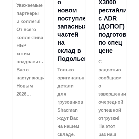
о
X3000
Уважаемые
новом
рестайлинг
партнеры
поступлении
с ADR
и коллеги!
запасных
(ДОПОГ)
От всего
частей
подготовкой
коллектива
на
по спец
НБР
склад в
цене
хотим
Подольске!
поздравить
С
Вас с
Только
радостью
наступающим
оригинальные
сообщаем
Новым
детали
о
2026…
для
завершении
грузовиков
очередной
Shacman
успешной
ждут Вас
отгрузки!
на нашем
На этот
складе.
раз наш