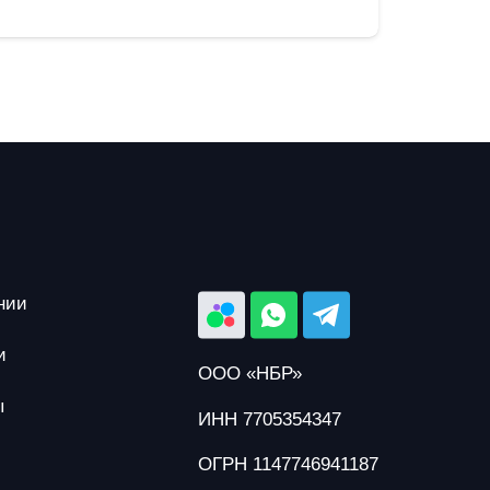
партне
нии
и
ООО «НБР»
ы
ИНН 7705354347
ОГРН 1147746941187