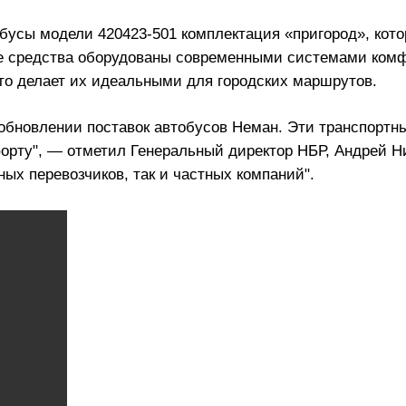
обусы модели 420423-501 комплектация «пригород», ко
ые средства оборудованы современными системами комф
о делает их идеальными для городских маршрутов.
бновлении поставок автобусов Неман. Эти транспортны
форту", — отметил Генеральный директор НБР, Андрей Н
ых перевозчиков, так и частных компаний".