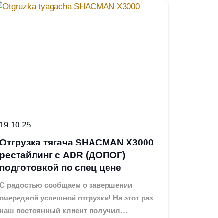
19.10.25
7.09.25
Отгрузка тягача SHACMAN X3000
Закон
рестайлинг с ADR (ДОПОГ)
отгру
подготовкой по спец цене
клиен
С радостью сообщаем о завершении
Друзья
очередной успешной отгрузки! На этот раз
продук
наш постоянный клиент получил…
сотрудн