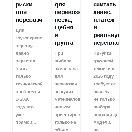
риски
для
считать
для
перевозки
аванс,
перевозчиков
песка,
платёж
щебня
и
Для
и
реальную
грузоперевозчиков
грунта
переплату
перегруз
давно
При
Покупка
перестал
выборе
грузовой
быть
самосвала
техники в
только
для
2026 году
технической
перевозки
требует от
проблемой.
сыпучих
бизнеса
В 2026
материалов
не только
году это
нельзя
выбора
уже
ориентироваться
подходящей
прямой…
только на
модели,
объём
но…