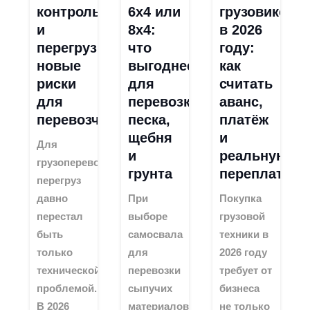
контроль
6х4 или
грузовиков
и
8х4:
в 2026
перегруз:
что
году:
новые
выгоднее
как
риски
для
считать
для
перевозки
аванс,
перевозчиков
песка,
платёж
щебня
и
Для
и
реальную
грузоперевозчиков
грунта
переплату
перегруз
давно
При
Покупка
перестал
выборе
грузовой
быть
самосвала
техники в
только
для
2026 году
технической
перевозки
требует от
проблемой.
сыпучих
бизнеса
В 2026
материалов
не только