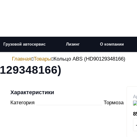
Грузовой автосервис
Лизинг
О компании
Главная
Товары
Кольцо ABS (HD90129348166)
129348166)
Характеристики
А
Категория
Тормоза
8