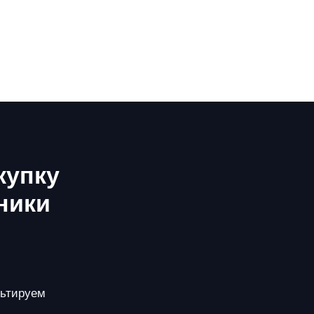
купку
ники
льтируем